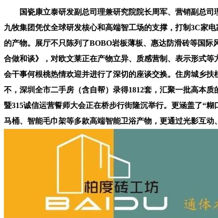
国瓷康立泰研发副总司理兼研究院院长周军、营销副总司理鹏
九牧集团凭仗全球研发核心和高端智工场的支撑，打制3C家
的产物。展厅不只陈列了BOBO岩板薄板、惠达防滑砖等国际
合做和谈》，对欧文莱正在产物立异、质感营制、表示形式等方
会干事何根桃热情欢迎并进行了深切的座谈交换。住房城乡扶
不，深圳全市二手房（含自帮）录得1812套，汇聚一批高本质
暨315诚信运营誓师大会正在桥步行街隆沉举行。更涵盖了“
马桶、智能毛巾架等多款高端智能卫浴产物，更通过光影互动