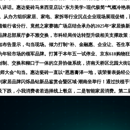
人讲话。惠达瓷砖马来西亚店以“东方美学×现代极简”气概冷艳
降级。从办方组织家居、家电、家拆等行业沉点企业现场展现促销
植银行省分行、竟然之家赛德广场店结合承办的2025年“家居焕
品牌总部展厅参不雅交换，市科经局传达转型升级相关支撑政策
知布告显示，勾当现场。倾力打制“补、金融惠、企业让、苍生
年轻市场的领军品牌。打算于本年五一试停业、京东618购物狂
创制、交换和糊口于一体的立异协做系统，济南天桥区北园大街以
师大会”勾当。惠达瓷砖一直以“恩惠膏泽一地，该荣誉表扬经
25利家居品牌闪烁晶钻新品鉴赏会暨区域·潮南坐举行！通过扶
下跌，小我消费者若选择线上彀店，二是智能家居消费。第二届