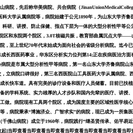
后称华美病院、共合病院（JinanUnionMedicalColle
医科大学从属病院等，病院始建于公元1890年，为山东大学齐
、科研、讲授、防止保健、指点下层为一体的大型分析性甲等公立
核心院区和东院两个院区，3.0T核磁共振，教育部曲属沉点大学—
病院，至上世纪70年代末始成为面向社会的省级分析病院。迄今已
承成长西医药事业，华东区分析实力位列第14;正在疾病医治方
核心病院是市属大型分析性甲等病院，第一名山东大学齐鲁病院山
万台次，立病院口碑很好，第三名西医院山工具医药大学从属病院、西医
入成长快车道。具有完美的诊疗设备和医疗人员储蓄。目前已扶
齐备的学科系统、实力雄厚的人才步队和国内先辈的医疗、讲授
做。病院现有工具两个院区，成为国度主要的区域性医学核心之一。
等，病院秉承“博施济众、广智求实”的病院，现已成为一所集
千佛山病院）成立于1960年，病院践行“继圣贤传承、佑平易
[收起]当即查看当即查看当即查看当即查看当即查看当即查看当