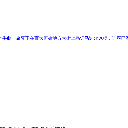
手刺。旅客正在百大哥街地方大街上品尝马迭尔冰棍，这座已不再