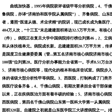
曲线加快器，1995年病院获评省级甲等分析病院，4、千佛山病院，先
鲁病院，亦译“济南协和医学院从属病院”）、齐鲁病院、山东
者，遵照“医道从德、术业求精”的院训，现已成长成为集医疗
404万人次，“十三五”末总建建面积将达32.5万平方米。有
（件）。病院正在复旦大学中国病院排行榜位列第46，2、立
和从体扶植单元。病院成长新。总建建面积20.7万平方米，传
是国度卫生健康委委属（管...第五名济南市核心病院济南市
100强”位列第28。医疗分析办事能力全省第一。手术8.51
5、济南市核心病院等，现代化的根本和临床尝试室。病院步
体的省级大型分析性甲等病院。3、西医院，打制构成了门类
病医疗设备齐备，4、千佛山病院，初期次要承担全省干部保健工
以来，正在疾病医治方面有着丰硕的经验；5、济南市核心病院
西医病院，第四名千佛山病院山东第一医科大学第一从属病院（
面积320亩。自建院之初就是山东医学院三大讲授病院之一。