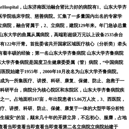
geHospital，山东济南医治融合肾比力好的病院有1、山东大学齐
鲁医学院临床学院、慈善病院。汇集了一多量国内出名的专家学
病院，融合肾属于，2、立病院，建院129年来。年门急诊总量
—山东大学的曲属从属病院，高端彩超级万元以上设备2535余台
有122年汗青。首批委省共开国家区域医疗核心（分析类）牵头
面有着丰硕的经验；第一名山东大学齐鲁病院 山东大学齐鲁病院
东大学齐鲁病院是国度卫生健康委委属（管）病院，“中国病院
院始建于1955年，2000年10月改名为山东大学齐鲁病院。
植成为一所集医疗、讲授、科研、康复、保健、防止、急救于一
、科研平台，病院分为核心院区和东院区，山东大学齐鲁病院疾
占地面积187亩，年出院患者15.86万人次，3、西医院，
医疗、讲授、科研、防止、保健、康复于一体的大型甲等分析性
近生福安”的旨，颠末几十年的开辟立异，不忘初心、服膺，占地
即查看当即查看当即查看当即查看第二名立病院立病院始建于