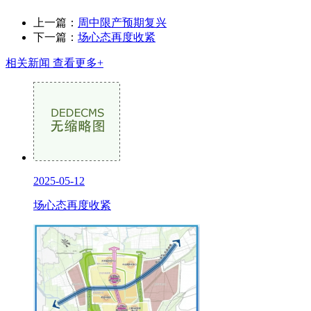
上一篇：
周中限产预期复兴
下一篇：
场心态再度收紧
相关新闻
查看更多+
2025-05-12
场心态再度收紧