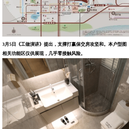
3月5日《工做演讲》提出，支撑打赢保交房攻坚和。本户型图
相关功能区仅供展现，几乎零接触风险。