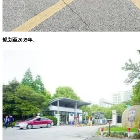
规划至2035年。