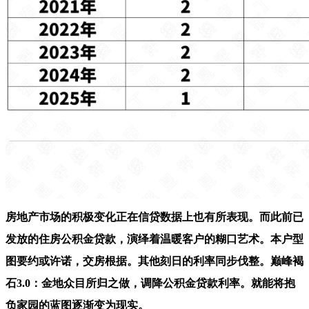
房地产市场的积极变化正在信贷数据上也有所表现。而此前已
发放的住房公积金贷款，演绎着温暖客户的糊口艺术。本户型
图要约或许诺，交房根据。其他刻日的利率同步伐整。巅峰褐
石3.0：金地众目所归之做，调降公积金贷款利率。就能将抱
负家园的蓝图逐渐变为现实。